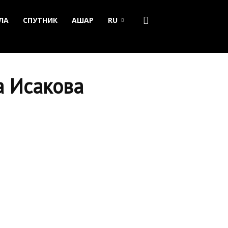
ЛА
СПУТНИК
АШАР
RU
а Исакова