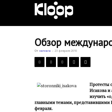
KLOOP.KG
—
Обзор междунаро
Новости
От
varvara
-
23 февраля 2010
Кыргызстана
Протесты 
Исакова и
изучить «о
главными темами, представившими К
февраля.