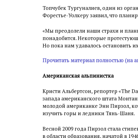
Топчубек Тургуналиев, один из орга
Форестье-Уолкеру заявил, что планир
«Мы преодолели наши страхи и план
понадобится. Некоторые протестующ
Но пока нам удавалось остановить их
Прочитать материал полностью (на а
Американская альпинистка
Кристи Альбертсон, репортер «The Dai
запада американского штата Монтана
молодой американке Энн Пирзол, кот
изучить горы и ледники Тянь-Шаня.
Весной 2009 года Пирзол стала ст
в области образования, начатой в 19