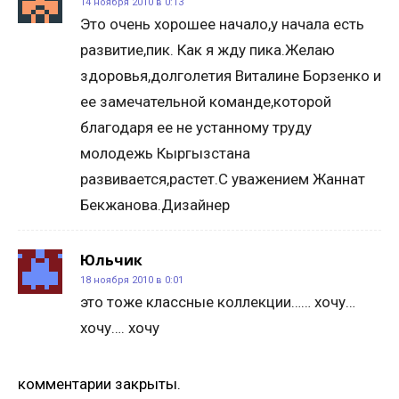
14 ноября 2010 в 0:13
Это очень хорошее начало,у начала есть
развитие,пик. Как я жду пика.Желаю
здоровья,долголетия Виталине Борзенко и
ее замечательной команде,которой
благодаря ее не устанному труду
молодежь Кыргызстана
развивается,растет.С уважением Жаннат
Бекжанова.Дизайнер
Юльчик
18 ноября 2010 в 0:01
это тоже классные коллекции…… хочу…
хочу…. хочу
комментарии закрыты.