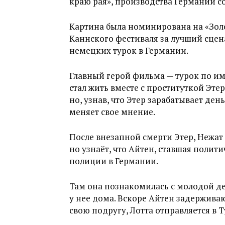
краю рая», производства Германии с
Картина была номинирована на «Зол
Каннского фестиваля за лучший сцен
немецких турок в Германии.
Главный герой фильма — турок по им
стал жить вместе с проституткой Эте
но, узнав, что Этер зарабатывает ден
меняет свое мнение.
После внезапной смерти Этер, Нежат 
но узнаёт, что Айтен, ставшая полит
полиции в Германии.
Там она познакомилась с молодой де
у нее дома. Вскоре Айтен задержива
свою подругу, Лотта отправляется в 