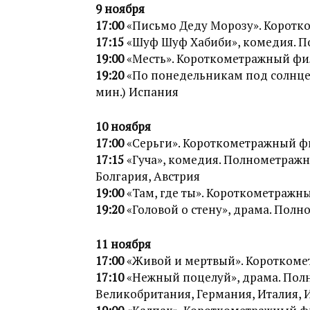
9 ноября
17:00
«Письмо Деду Морозу». Коротко
17:15
«Шуф Шуф Хабиби», комедия. П
19:00
«Месть». Короткометражный фил
19:20
«По понедельникам под солнцем
мин.) Испания
10 ноября
17:00
«Серьги». Короткометражный фи
17:15
«Гуча», комедия. Полнометражн
Болгария, Австрия
19:00
«Там, где ты». Короткометражны
19:20
«Головой о стену», драма. Полн
11 ноября
17:00
«Живой и мертвый». Короткомет
17:10
«Нежный поцелуй», драма. Полн
Великобритания, Германия, Италия, 