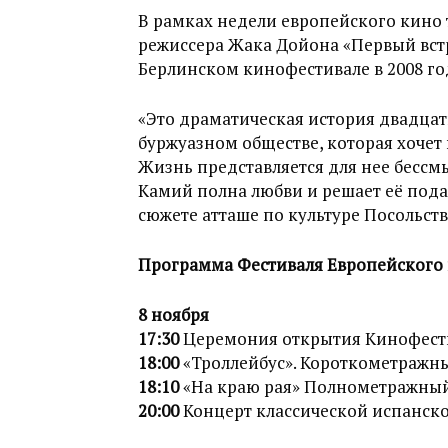
В рамках недели европейского кино 
режиссера Жака Дойона «Первый встр
Берлинском кинофестивале в 2008 го
«Это драматическая история двадца
буржуазном обществе, которая хочет 
Жизнь представляется для нее бессм
Камий полна любви и решает её пода
сюжете атташе по культуре Посольст
Программа Фестиваля Европейского
8 ноября
17:30
Церемония открытия Кинофест
18:00
«Троллейбус». Короткометражны
18:10
«На краю рая» Полнометражный 
20:00
Концерт классической испанск