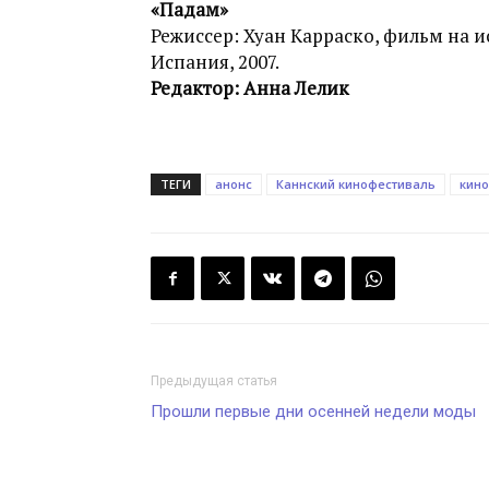
«Падам»
Режиссер: Хуан Карраско, фильм на 
Испания, 2007.
Редактор: Анна Лелик
ТЕГИ
анонс
Каннский кинофестиваль
кино
Предыдущая статья
Прошли первые дни осенней недели моды