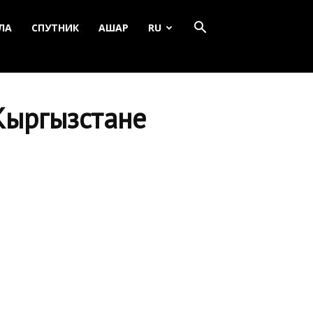
ЛА
СПУТНИК
АШАР
RU
 Кыргызстане