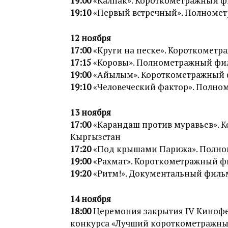
19:00
«Калпак». Короткометражный фи
19:10
«Первый встречный». Полномет
12 ноября
17:00
«Круги на песке». Короткометр
17:15
«Коровы». Полнометражный филь
19:00
«Айылым». Короткометражный ф
19:10
«Человеческий фактор». Полном
13 ноября
17:00
«Карандаш против муравьев». К
Кыргызстан
17:20
«Под крышами Парижа». Полном
19:00
«Рахмат». Короткометражный фи
19:20
«Ритм!». Документальный фильм
14 ноября
18:00
Церемония закрытия IV Кинофе
конкурса «Лучший короткометражн