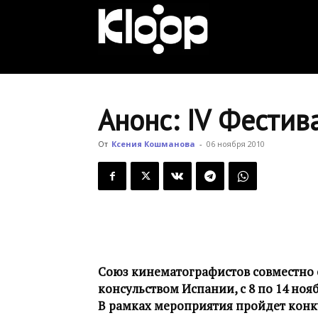
KLOOP.KG
—
Анонс: IV Фестив
Новости
От
Ксения Кошманова
-
06 ноября 2010
Кыргызстана
Союз кинематографистов совместно 
консульством Испании, с 8 по 14 ноя
В рамках мероприятия пройдет конк