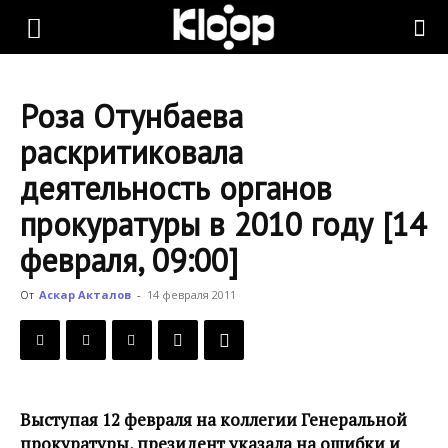
KLOOP.KG
Роза Отунбаева
—
раскритиковала
деятельность органов
Новости
прокуратуры в 2010 году [14
февраля, 09:00]
Кыргызстана
От
Аскар Акталов
-
14 февраля 2011
Выступая 12 февраля на коллегии Генеральной
прокуратуры, президент указала на ошибки и