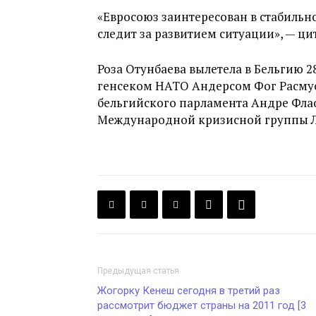
«Евросоюз заинтересован в стабильн
следит за развитием ситуации», — ц
Роза Отунбаева вылетела в Бельгию 28
генсеком НАТО Андерсом Фог Расмус
бельгийского парламента Андре Флао,
Международной кризисной группы Л
Предыдущая статья
Жогорку Кенеш сегодня в третий раз
рассмотрит бюджет страны на 2011 год [3