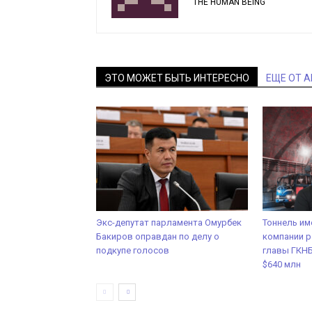
THE HUMAN BEING
ЭТО МОЖЕТ БЫТЬ ИНТЕРЕСНО
ЕЩЕ ОТ 
Экс-депутат парламента Омурбек
Тоннель им
Бакиров оправдан по делу о
компании р
подкупе голосов
главы ГКНБ
$640 млн