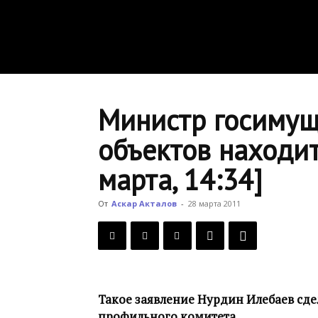
Министр госимущ
объектов находи
марта, 14:34]
От
Аскар Акталов
-
28 марта 2011
Такое заявление Нурдин Илебаев сде
профильного комитета.