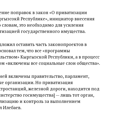
ение поправок в закон «О приватизации
ргызсокй Республике», инициатор внесения
о словам, это необходимо для усиления
атизацией государственного имущества.
дложил оставить часть законопроектов в
основал тем, что все «программы
ьством» Кыргызской Республики, а в процесс
ом «включены все социальные слои общества».
ией включены правительство, парламент,
ые организации. Но приватизация
ктростанций, железной дороги, находится под
стерство госимущества] — лишь тот орган,
ализацию и контроль за выполнением
 Илебаев.