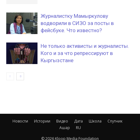
Журналистку Мамыркулову
водворили в СИЗО за посты в
фейсбуке. Что известно?
Не только активисты и журналисты.
Кого и за что репрессируют в
Кыргызстане
Новости
Истории
Видео
Дата
Школа
Спутник
Ашар
RU
© 2026 Kloop Media Foundation