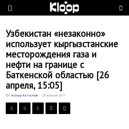
KLOOP.KG
Узбекистан «незаконно»
—
использует кыргызстанские
месторождения газа и
Новости
нефти на границе с
Баткенской областью [26
Кыргызстана
апреля, 15:05]
От
Аскар Акталов
-
26 апреля 2011