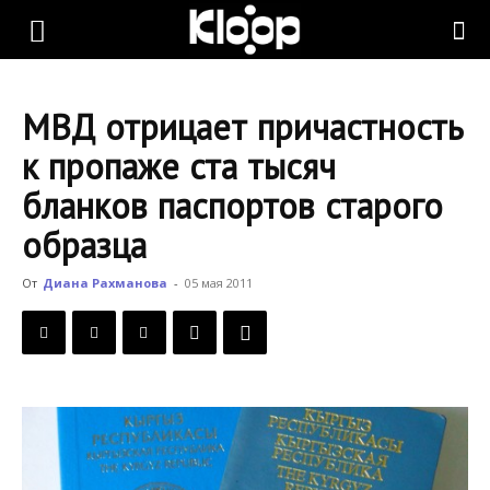
KLOOP.KG
МВД отрицает причастность
—
к пропаже ста тысяч
бланков паспортов старого
Новости
образца
От
Диана Рахманова
-
05 мая 2011
Кыргызстана