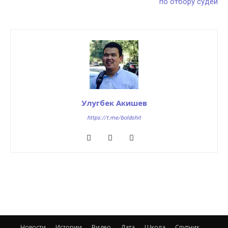
по отбору судей
Улугбек Акишев
https://t.me/boldshit
Новости
Истории
Видео
Дата
Школа
Спутник