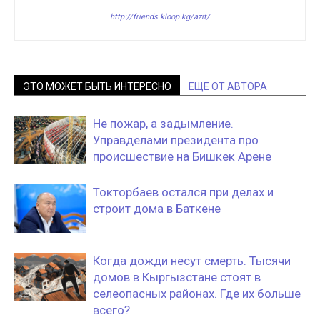
http://friends.kloop.kg/azit/
ЭТО МОЖЕТ БЫТЬ ИНТЕРЕСНО
ЕЩЕ ОТ АВТОРА
Не пожар, а задымление.
Управделами президента про
происшествие на Бишкек Арене
Токторбаев остался при делах и
строит дома в Баткене
Когда дожди несут смерть. Тысячи
домов в Кыргызстане стоят в
селеопасных районах. Где их больше
всего?