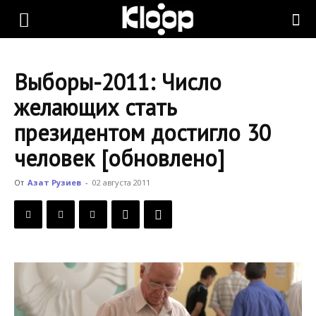
KLOOP.KG
Выборы-2011: Число
—
желающих стать
президентом достигло 30
Новости
человек [обновлено]
От
Азат Рузиев
-
02 августа 2011
Кыргызстана