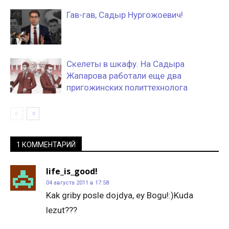
Гав-гав, Садыр Нургожоевич!
Скелеты в шкафу. На Садыра
Жапарова работали еще два
пригожинских политтехнолога
1 КОММЕНТАРИЙ
life_is_good!
04 августа 2011 в 17:58
Kak griby posle dojdya, ey Bogu!:)Kuda
lezut???