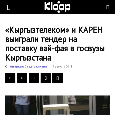
KLOOP.KG
«Кыргызтелеком» и КАРЕН
—
выиграли тендер на
поставку вай-фая в госвузы
Новости
Кыргызстана
От
Анаркан Садыралиева
-
19 августа 2011
Кыргызстана