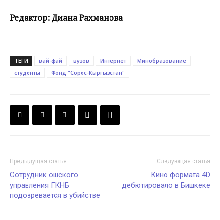
Редактор: Диана Рахманова
ТЕГИ
вай-фай
вузов
Интернет
Минобразование
студенты
Фонд "Сорос-Кыргызстан"
Предыдущая статья
Следующая статья
Сотрудник ошского
Кино формата 4D
управления ГКНБ
дебютировало в Бишкеке
подозревается в убийстве