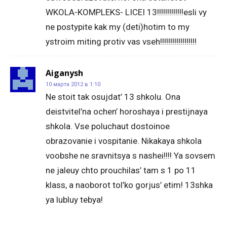
WKOLA-KOMPLEKS- LICEI 13!!!!!!!!!!!!!esli vy
ne postypite kak my (deti)hotim to my
ystroim miting protiv vas vseh!!!!!!!!!!!!!!!!!!
Aiganysh
10 марта 2012 в 1:10
Ne stoit tak osujdat’ 13 shkolu. Ona
deistvitel’na ochen’ horoshaya i prestijnaya
shkola. Vse poluchaut dostoinoe
obrazovanie i vospitanie. Nikakaya shkola
voobshe ne sravnitsya s nashei!!!! Ya sovsem
ne jaleuy chto prouchilas’ tam s 1 po 11
klass, a naoborot tol’ko gorjus’ etim! 13shka
ya lubluy tebya!