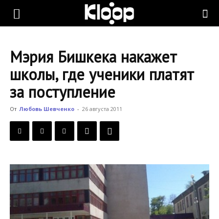
KLOOP.KG
Мэрия Бишкека накажет
—
школы, где ученики платят
за поступление
Новости
От
Любовь Шевченко
-
26 августа 2011
Кыргызстана