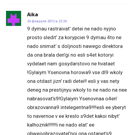
Aika
20 февраля 2012 в 22:24
9 dymau rastraivat’ detei ne nado nyjno
prosto sledit’ za korypciei 9 dymau 4to ne
nado snimat’ s doljnosti nawego direktora
da ona brala den’gi no esli s4et kotoryi
vydelaet nam gosydarstovo ne hvataet
!Gylaiym Ysenovna horowa9 vse dl9 wkoly
ona otdast jizn’ radi detei!! esli y vas nety
deneg na prestijnyu wkoly to ne nado na nee
nabrasovat’s9!Gylaiym Ysenovnaa o4en’
obrazovanna9 intelegentna9!!!!esli ee yberyt
to navernoe v ee kreslo s9det kakoi nibyt’
kalhoznik!!!!!!!i ne nado elat’ ee
obweoobrazovatel’noi ona ostanet’s9