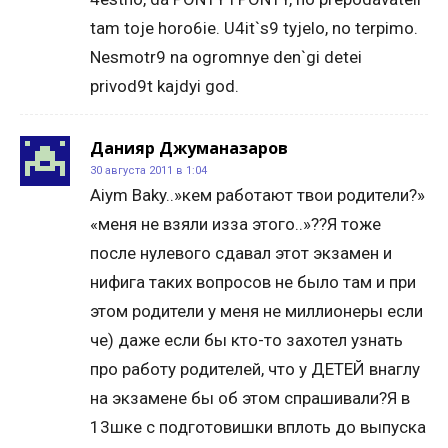
tam toje horo6ie. U4it`s9 tyjelo, no terpimo.
Nesmotr9 na ogromnye den`gi detei
privod9t kajdyi god.
Данияр Джуманазаров
30 августа 2011 в 1:04
Aiym Baky..»кем работают твои родители?»
«меня не взяли изза этого..»??Я тоже
после нулевого сдавал этот экзамен и
нифига таких вопросов не было там и при
этом родители у меня не миллионеры если
че) даже если бы кто-то захотел узнать
про работу родителей, что у ДЕТЕЙ внаглу
на экзамене бы об этом спрашивали?Я в
13шке с подготовишки вплоть до выпуска