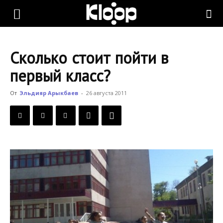
KLOOP.KG
Сколько стоит пойти в
—
первый класс?
От
Эльдияр Арыкбаев
-
26 августа 2011
Новости
Кыргызстана