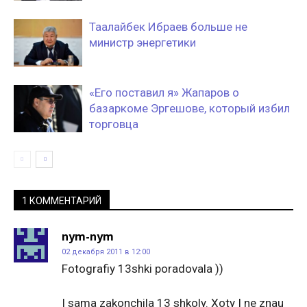
Таалайбек Ибраев больше не
министр энергетики
«Его поставил я» Жапаров о
базаркоме Эргешове, который избил
торговца
1 КОММЕНТАРИЙ
nym-nym
02 декабря 2011 в 12:00
Fotografiy 13shki poradovala ))
I sama zakonchila 13 shkoly. Xoty I ne znau