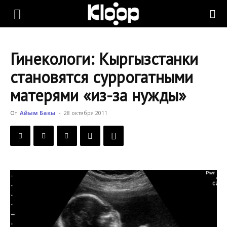
KLOOP.KG
Гинекологи: Кыргызстанки
—
становятся суррогатными
матерями «из-за нужды»
Новости
От
Айым Бакы
-
28 октября 2011
Кыргызстана