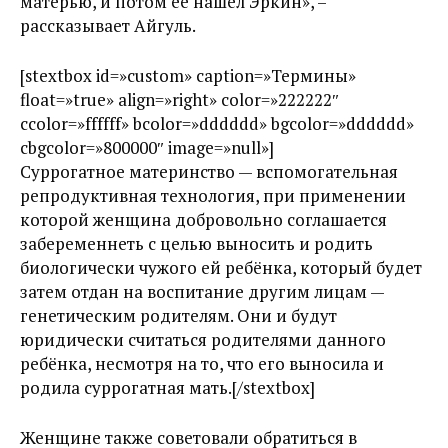
матерью, и потом ее нашел Эркин», –
рассказывает Айгуль.
[stextbox id=»custom» caption=»Термины»
float=»true» align=»right» color=»222222″
ccolor=»ffffff» bcolor=»dddddd» bgcolor=»dddddd»
cbgcolor=»800000″ image=»null»]
Суррогатное материнство — вспомогательная
репродуктивная технология, при применении
которой женщина добровольно соглашается
забеременнеть с целью выносить и родить
биологически чужого ей ребёнка, который будет
затем отдан на воспитание другим лицам —
генетическим родителям. Они и будут
юридически считаться родителями данного
ребёнка, несмотря на то, что его выносила и
родила суррогатная мать.[/stextbox]
Женщине также советовали обратиться в