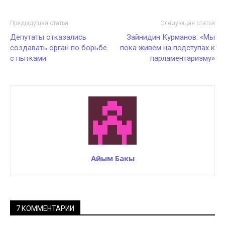
Предыдущая статья
Следующая статья
Депутаты отказались
Зайнидин Курманов: «Мы
создавать орган по борьбе
пока живем на подступах к
с пытками
парламентаризму»
Айым Бакы
7 КОММЕНТАРИИ