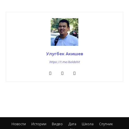
Улугбек Акишев
https://t.me/boldshit
Новости
Истории
Видео
Дата
Школа
Спутник