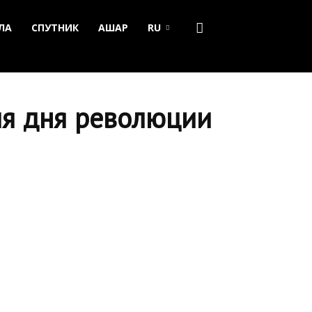
ЛА
СПУТНИК
АШАР
RU
ия дня революции