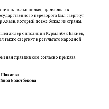
ране как тюльпановая, произошла в
государственного переворота был свергнут
 Акаев, который позже бежал из страны.
ишел лидер оппозиции Курманбек Бакиев,
ыл также свергнут в результате народной
изнан праздником согласно приказа
т Шакиева
Айкол Болотбекова