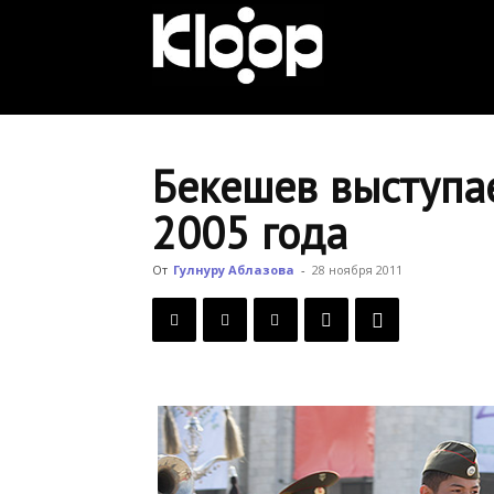
KLOOP.KG
—
Бекешев выступа
2005 года
Новости
От
Гулнуру Аблазова
-
28 ноября 2011
Кыргызстана