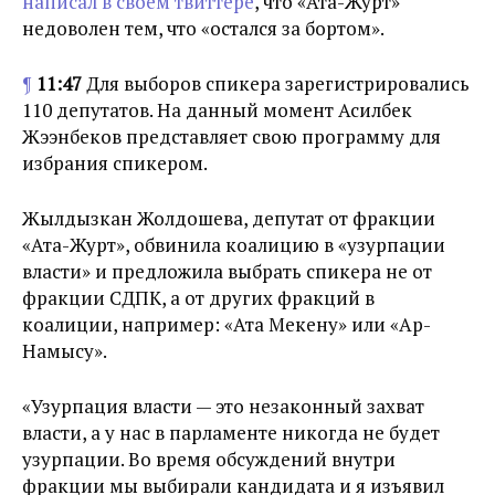
написал в своем твиттере
, что «Ата-Журт»
недоволен тем, что «остался за бортом».
¶
11:47
Для выборов спикера зарегистрировались
110 депутатов. На данный момент Асилбек
Жээнбеков представляет свою программу для
избрания спикером.
Жылдызкан Жолдошева, депутат от фракции
«Ата-Журт», обвинила коалицию в «узурпации
власти» и предложила выбрать спикера не от
фракции СДПК, а от других фракций в
коалиции, например: «Ата Мекену» или «Ар-
Намысу».
«Узурпация власти — это незаконный захват
власти, а у нас в парламенте никогда не будет
узурпации. Во время обсуждений внутри
фракции мы выбирали кандидата и я изъявил