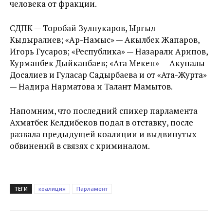
человека от фракции.
СДПК — Торобай Зулпукаров, Ыргыл
Кыдыралиев; «Ар-Намыс» — Акылбек Жапаров,
Игорь Гусаров; «Республика» — Назарали Арипов,
Курманбек Дыйканбаев; «Ата Мекен» — Акуналы
Досалиев и Гуласар Садырбаева и от «Ата-Журта»
— Надира Нарматова и Талант Мамытов.
Напомним, что последний спикер парламента
Ахматбек Келдибеков подал в отставку, после
развала предыдущей коалиции и выдвинутых
обвинений в связях с криминалом.
ТЕГИ
коалиция
Парламент