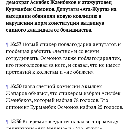
демократ Асилбек Жээнбеков и атажуртовец
Курманбек Осмонов. Депутаты «Ата-Журта» на
заседании обвинили новую коалицию в
нарушении норм конституции выдвинув
единого кандидата от большинства.
¶
16:57
Новый спикер поблагодарил депутатов и
пообещал работать «честно» и со всеми
сотрудничать. Осмонов также поблагодарил тех,
кто проголосовал за него, и сказал, что не имеет
претензий к коллегам и «не обижен».
¶
16:50
Глава счетной комиссии Акылбек
Жапаров объявил, что спикером избран Асилбек
Жээнбеков, который набрал 78 голосов. Его
оппонент Курманбек Осмонов набрал 25 голосов.
¶
15:36
Во время заседания начался спор между
депутатами «Ата Мекена» и «Ата-Журта».