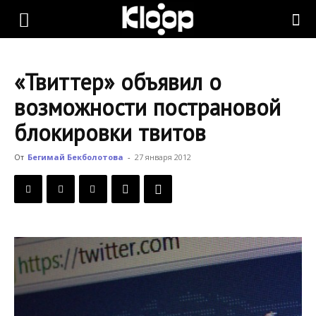
KLOOP.KG
«Твиттер» объявил о
—
возможности пострановой
блокировки твитов
Новости
От
Бегимай Бекболотова
-
27 января 2012
Кыргызстана