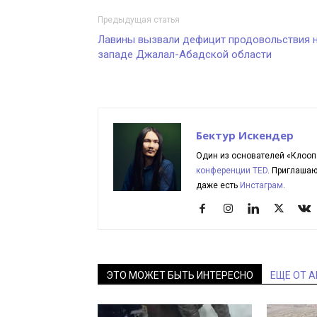
Предыдущая статья
Лавины вызвали дефицит продовольствия 
западе Джалал-Абадской области
Бектур Искендер
Один из основателей «Клооп
конференции TED
. Приглаша
даже есть
Инстаграм
.
ЭТО МОЖЕТ БЫТЬ ИНТЕРЕСНО
ЕЩЕ ОТ 