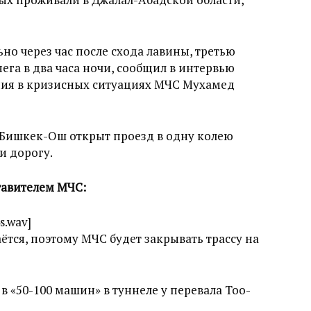
о через час после схода лавины, третью
ега в два часа ночи, сообщил в интервью
ния в кризисных ситуациях МЧС Мухамед
 Бишкек-Ош открыт проезд в одну колею
и дорогу.
тавителем МЧС:
s.wav]
ётся, поэтому МЧС будет закрывать трассу на
 «50-100 машин» в туннеле у перевала Тоо-