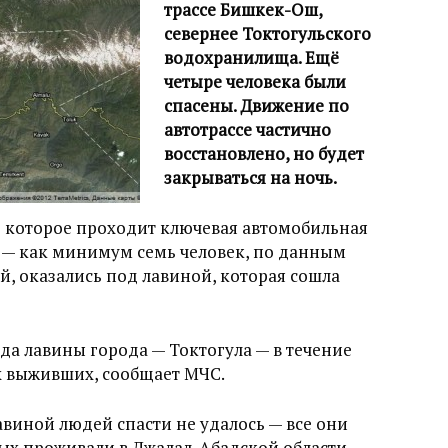
трассе Бишкек-Ош,
севернее Токтогульского
водохранилища. Ещё
четыре человека были
спасены. Движение по
автотрассе частично
восстановлено, но будет
закрываться на ночь.
з которое проходит ключевая автомобильная
 — как минимум семь человек, по данным
, оказались под лавиной, которая сошла
да лавины города — Токтогула — в течение
х выживших, сообщает МЧС.
виной людей спасти не удалось — все они
ых проживали в Джалал-Абадской области,