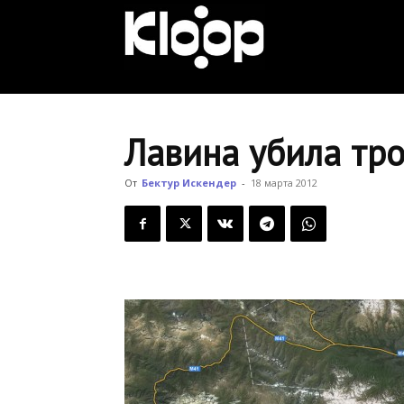
KLOOP.KG
—
Лавина убила тро
Новости
От
Бектур Искендер
-
18 марта 2012
Кыргызстана