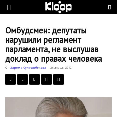
KLOOP.KG
Омбудсмен: депутаты
—
нарушили регламент
парламента, не выслушав
Новости
доклад о правах человека
От
Зарема Султанбекова
-
26 апреля 2012
Кыргызстана