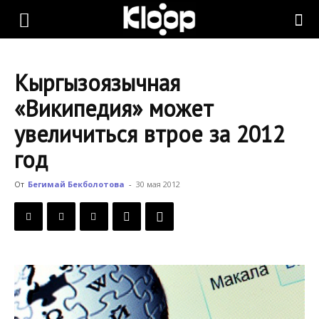
KLOOP.KG
Кыргызоязычная
—
«Википедия» может
увеличиться втрое за 2012
Новости
год
От
Бегимай Бекболотова
-
30 мая 2012
Кыргызстана