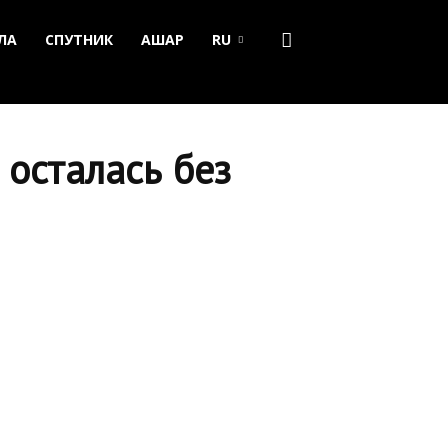
ЛА
СПУТНИК
АШАР
RU
 осталась без