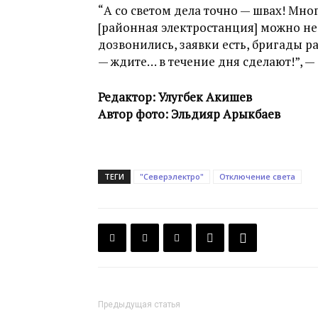
“А со светом дела точно — швах! Мн
[районная электростанция] можно не 
дозвонились, заявки есть, бригады р
— ждите… в течение дня сделают!”, — 
Редактор: Улугбек Акишев
Автор фото: Эльдияр Арыкбаев
ТЕГИ
"Северэлектро"
Отключение света
Предыдущая статья