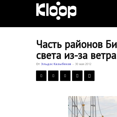
KLOOP.KG
—
Часть районов Би
света из-за ветра
Новости
От
Эльдос Казыбеков
-
30 мая 2012
Кыргызстана