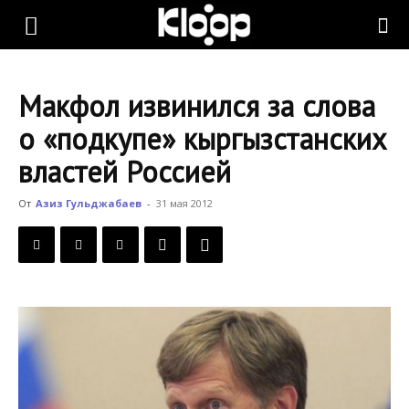
KLOOP.KG
Макфол извинился за слова
—
о «подкупе» кыргызстанских
властей Россией
Новости
От
Азиз Гульджабаев
-
31 мая 2012
Кыргызстана