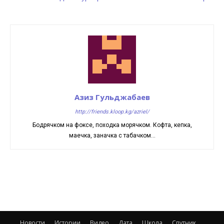
Азиз Гульджабаев
http://friends.kloop.kg/azriel/
Бодрячком на фоксе, походка морячком. Кофта, кепка,
маечка, заначка с табачком...
Новости
Истории
Видео
Дата
Школа
Спутник