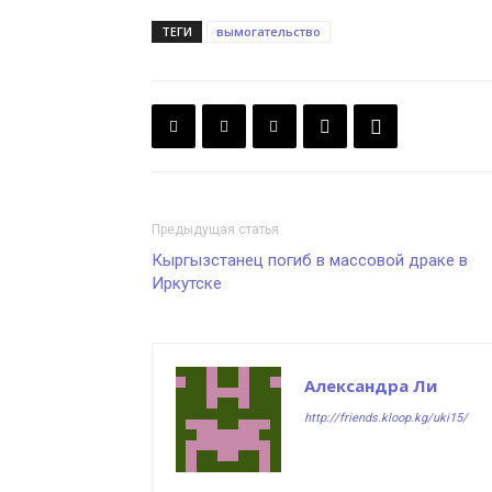
ТЕГИ
вымогательство
Предыдущая статья
Кыргызстанец погиб в массовой драке в
Иркутске
Александра Ли
http://friends.kloop.kg/uki15/