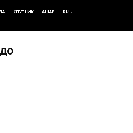
ЛА
СПУТНИК
АШАР
RU
 до