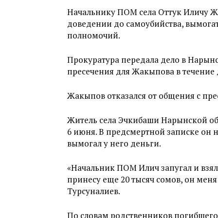
Начальнику ПОМ села Оттук Иличу 
доведении до самоубийства, вымога
полномочий.
Прокуратура передала дело в Нарынс
пресечения для Жакыпова в течение 
Жакыпов отказался от общения с пре
Житель села Эчкибаши Нарынской обл
6 июня. В предсмертной записке он 
вымогал у него деньги.
«Начальник ПОМ Илич запугал и взял у
принесу еще 20 тысяч сомов, он меня
Турсуналиев.
По словам родственников погибшего,