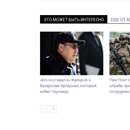
ЭТО МОЖЕТ БЫТЬ ИНТЕРЕСНО
ЕЩЕ ОТ 
«Его поставил я» Жапаров о
Пинг Понг 
базаркоме Эргешове, который
службы ар
избил торговца
сотруднико