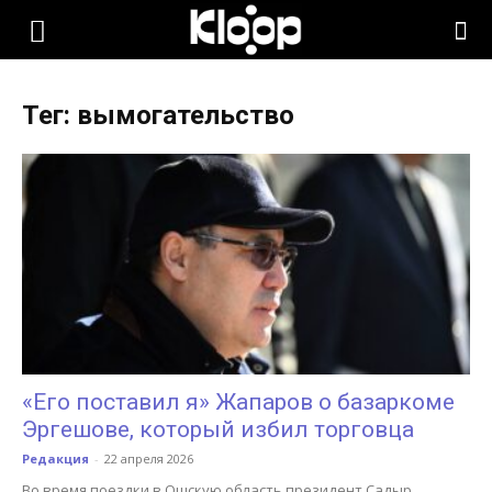
KLOOP.KG
Тег: вымогательство
—
Новости
Кыргызстана
«Его поставил я» Жапаров о базаркоме
Эргешове, который избил торговца
Редакция
-
22 апреля 2026
Во время поездки в Ошскую область президент Садыр