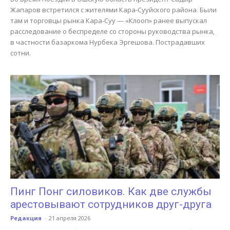
Жапаров встретился с жителями Кара-Сууйского района. Были
там и торговцы рынка Кара-Суу — «Клооп» ранее выпускал
расследование о беспределе со стороны руководства рынка,
в частности базаркома Нурбека Эргешова. Пострадавших
сотни.
Пинг Понг силовиков. Как две службы
арестовывают сотрудников друг-друга
Редакция
-
21 апреля 2026