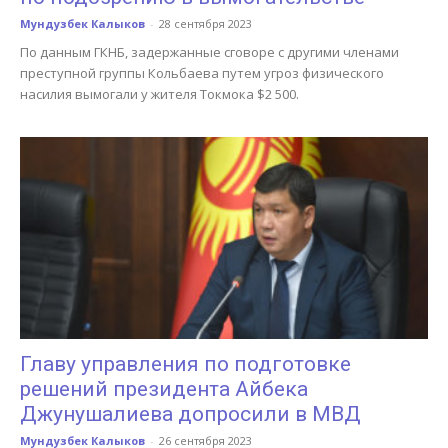
Мундузбек Калыков
-
28 сентября 2023
По данным ГКНБ, задержанные сговоре с другими членами
преступной группы Кольбаева путем угроз физического
насилия вымогали у жителя Токмока $2 500.
Главу управления по подготовке
решений президента Айбека
Джунушалиева допросили в МВД
Мундузбек Калыков
-
26 сентября 2023