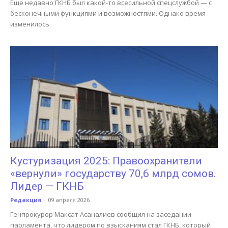
Еще недавно ГКНБ был какой-то всесильной спецслужбой — с
бесконечными функциями и возможностями. Однако время
изменилось.
Кустуризация 2025: Правоохранители
«вернули» государству 70,6 млрд сомов.
Лидер — ГКНБ
Редакция
-
09 апреля 2026
Генпрокурор Максат Асаналиев сообщил на заседании
парламента, что лидером по взысканиям стал ГКНБ, который