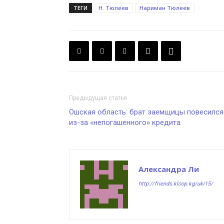
ТЕГИ
Н. Тюлеев
Нариман Тюлеев
Предыдущая статья
Ошская область: брат заемщицы повесился
из-за «непогашенного» кредита
Александра Ли
http://friends.kloop.kg/uki15/