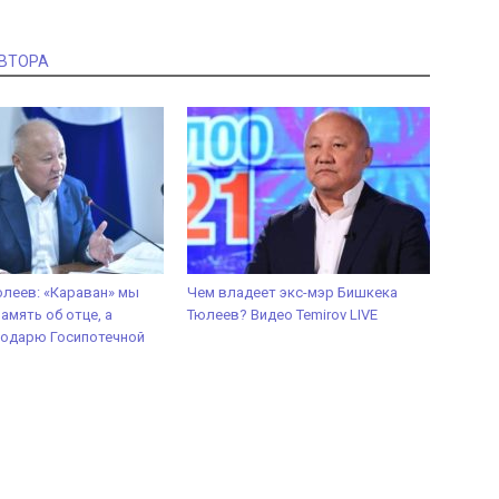
АВТОРА
леев: «Караван» мы
Чем владеет экс-мэр Бишкека
амять об отце, а
Тюлеев? Видео Temirov LIVE
подарю Госипотечной