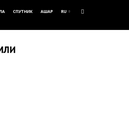
ЛА
СПУТНИК
АШАР
RU
мли