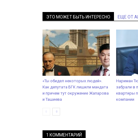
ЭТО МОЖЕТ БЫТЬ ИНТЕРЕСНО
ЕЩЕ ОТ 
«Ты обидел некоторых людей».
Нариман Тю
Как депутата БГК лишили мандата
забрали в п
и причем тут окружение Жапарова
квартиры 
и Ташиева
компании
1 КОММЕНТАРИЙ