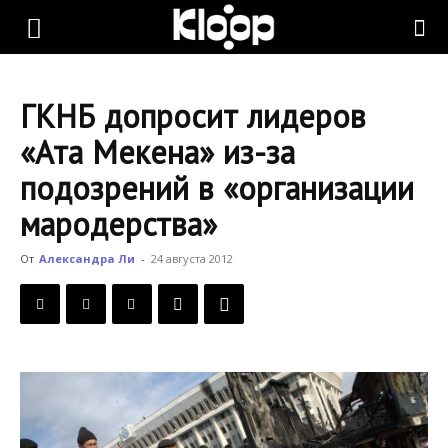
KLOOP.KG
ГКНБ допросит лидеров
—
«Ата Мекена» из-за
подозрений в «организации
Новости
мародерства»
От
Александра Ли
-
24 августа 2012
Кыргызстана