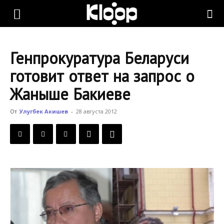
KLOOP.KG
Генпрокуратура Беларуси
—
готовит ответ на запрос о
Жаныше Бакиеве
Новости
От
Улугбек Акишев
-
28 августа 2012
Кыргызстана