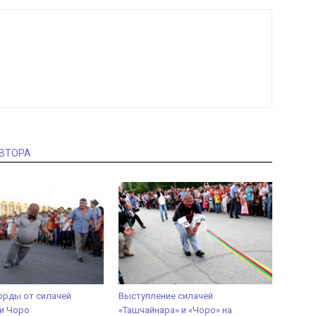
АВТОРА
орды от силачей
Выступление силачей
и Чоро
«Ташчайнара» и «Чоро» на