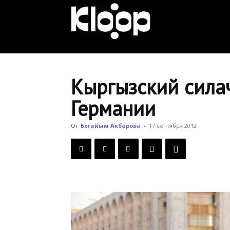
KLOOP.KG
—
Кыргызский силач
Германии
Новости
От
Бегайым Акбарова
-
17 сентября 2012
Кыргызстана