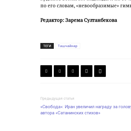
по его словам, «невообразимые» гим
Редактор: Зарема Султанбекова
ТЕГИ
Ташчайнар
Предыдущая статья
«Свобода»: Иран увеличил награду за голов
автора «Сатанинских стихов»