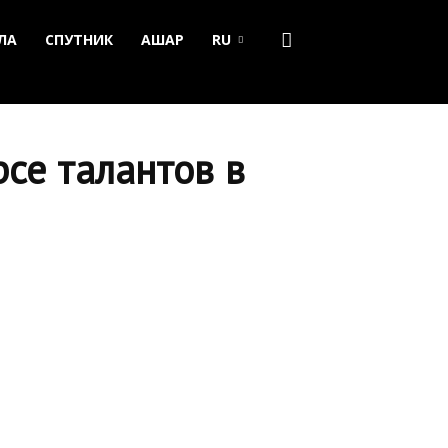
ЛА
СПУТНИК
АШАР
RU
се талантов в