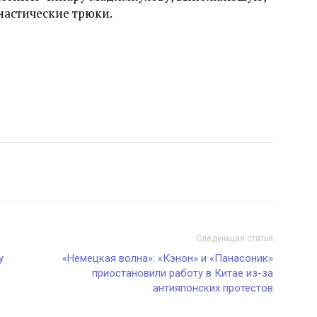
настические трюки.
Следующая статья
у
«Немецкая волна»: «Кэнон» и «Панасоник»
приостановили работу в Китае из-за
антияпонских протестов