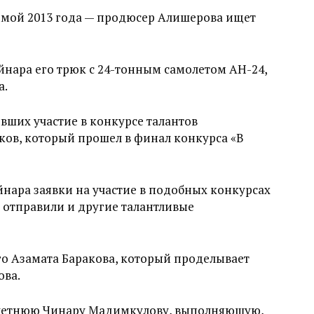
имой 2013 года — продюсер Алишерова ищет
нара его трюк с 24-тонным самолетом АН-24,
а.
ших участие в конкурсе талантов
ков, который прошел в финал конкурса «В
йнара заявки на участие в подобных конкурсах
 отправили и другие талантливые
го Азамата Баракова, который проделывает
ова.
0-летнюю Чинару Мадимкулову, выполняюшую,