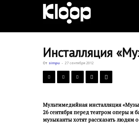
KLOOP.KG
—
Инсталляция «Му
Новости
От
simpu
-
27 сентября 2012
Кыргызстана
Мультимедийная инсталляция «Музы
26 сентября перед театром оперы и 
музыканты хотят рассказать людям о