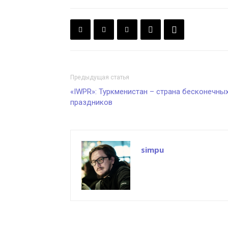
Предыдущая статья
«IWPR»: Туркменистан – страна бесконечны
праздников
simpu