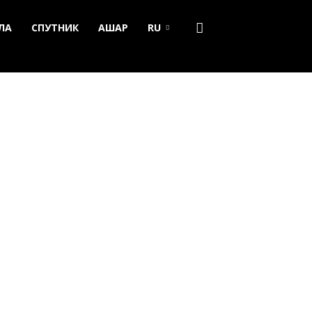
ЛА
СПУТНИК
АШАР
RU