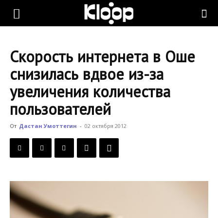
KLOOP.KG
Скорость интернета в Оше
—
снизилась вдвое из-за
увеличения количества
Новости
пользователей
От
Дастан Умоттегин
-
02 октября 2012
Кыргызстана