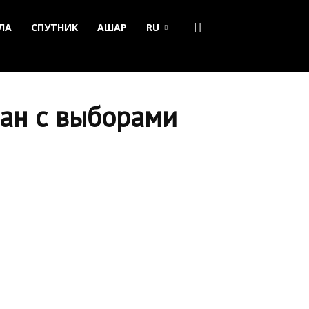
ЛА
СПУТНИК
АШАР
RU
зан с выборами