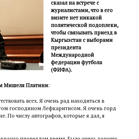
сказал на встрече с
журналистами, что в его
визите нет никакой
политической подоплеки,
чтобы связывать приезд в
Кыргызстан с выборами
президента
Международной
федерации футбола
(ФИФА).
ем Мишеля Платини
:
ствовать всех. Я очень рад находиться в
том господином Лефкаритисом. Я очень горд
не. По числу автографов, которые я дал, я
красно провел там время. Было очень хорошо