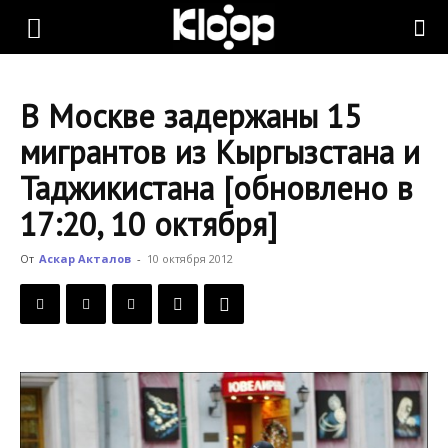
KLOOP.KG
В Москве задержаны 15
—
мигрантов из Кыргызстана и
Таджикистана [обновлено в
Новости
17:20, 10 октября]
От
Аскар Акталов
-
10 октября 2012
Кыргызстана