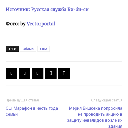
Источник: Русская служба Би-би-си
Фото: by
Vectorportal
ТЕГИ
Обама
США
Предыдущая статья
Следующая статья
Ош: Марафон в честь года
Мэрия Бишкека попросила
семьи
не проводить акцию в
защиту инвалидов возле их
здания