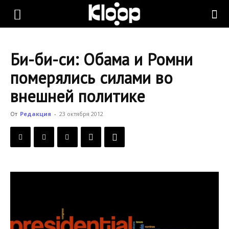
KLOOP.KG
Би-би-си: Обама и Ромни
—
померялись силами во
внешней политике
Новости
От
Редакция
-
23 октября 2012
Кыргызстана