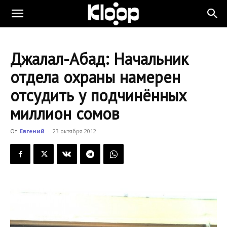
KLOOP.KG
Джалал-Абад: Начальник
—
отдела охраны намерен
отсудить у подчинённых
Новости
миллион сомов
От
Евгений
-
23 октября 2012
Кыргызстана