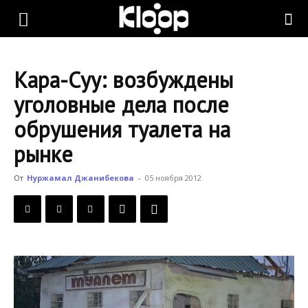
KLOOP.KG
Кара-Суу: возбуждены
—
уголовные дела после
обрушения туалета на
Новости
рынке
От
Нуржамал Джанибекова
-
05 ноября 2012
Кыргызстана