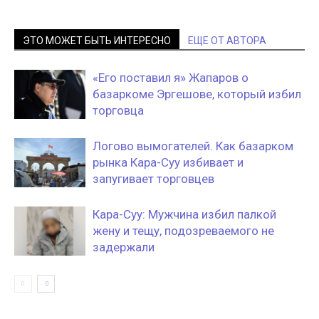
ЭТО МОЖЕТ БЫТЬ ИНТЕРЕСНО
ЕЩЕ ОТ АВТОРА
«Его поставил я» Жапаров о
базаркоме Эргешове, который избил
торговца
Логово вымогателей. Как базарком
рынка Кара-Суу избивает и
запугивает торговцев
Кара-Суу: Мужчина избил палкой
жену и тещу, подозреваемого не
задержали