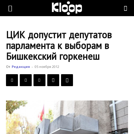
KLOOP.KG
ЦИК допустит депутатов
—
парламента к выборам в
Бишкекский горкенеш
Новости
От
Редакция
-
05 ноября 2012
Кыргызстана