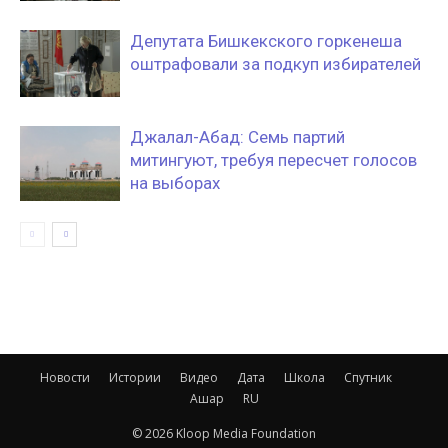
Депутата Бишкекского горкенеша
оштрафовали за подкуп избирателей
Джалал-Абад: Семь партий
митингуют, требуя пересчет голосов
на выборах
Новости
Истории
Видео
Дата
Школа
Спутник
Ашар
RU
© 2026 Kloop Media Foundation