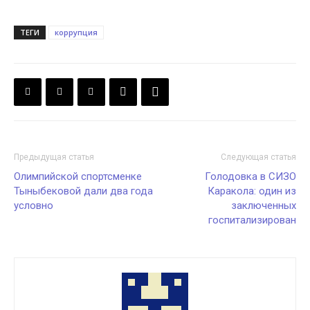
ТЕГИ
коррупция
Предыдущая статья
Следующая статья
Олимпийской спортсменке
Голодовка в СИЗО
Тыныбековой дали два года
Каракола: один из
условно
заключенных
госпитализирован