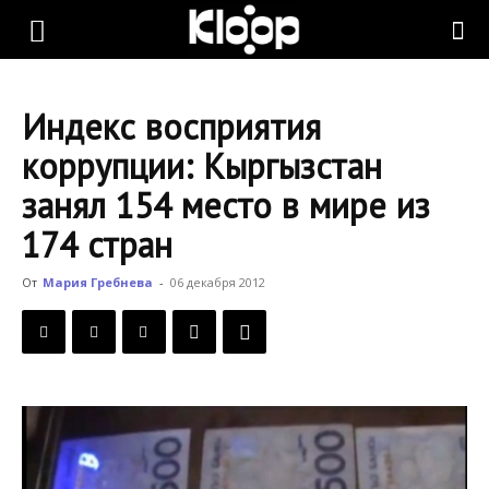
KLOOP.KG
Индекс восприятия
—
коррупции: Кыргызстан
занял 154 место в мире из
Новости
174 стран
От
Мария Гребнева
-
06 декабря 2012
Кыргызстана