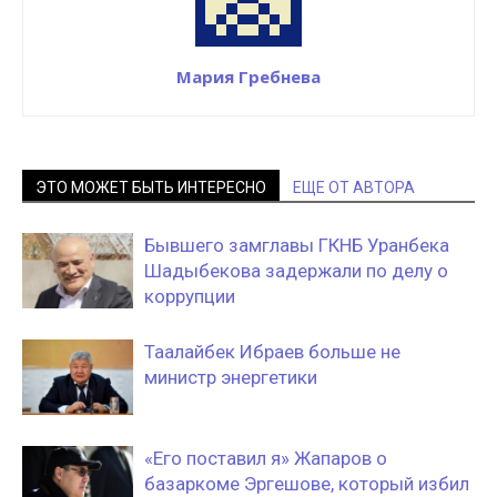
Мария Гребнева
ЭТО МОЖЕТ БЫТЬ ИНТЕРЕСНО
ЕЩЕ ОТ АВТОРА
Бывшего замглавы ГКНБ Уранбека
Шадыбекова задержали по делу о
коррупции
Таалайбек Ибраев больше не
министр энергетики
«Его поставил я» Жапаров о
базаркоме Эргешове, который избил