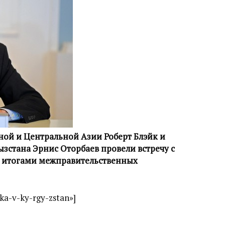
ой и Центральной Азии Роберт Блэйк и
зстана Эрнис Оторбаев провели встречу с
я итогами межправительственных
jka-v-ky-rgy-zstan»]