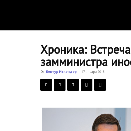
Хроника: Встреч
замминистра ино
От
Бектур Искендер
-
17 января 2013