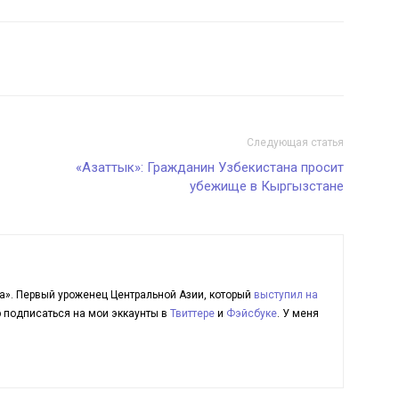
Следующая статья
«Азаттык»: Гражданин Узбекистана просит
убежище в Кыргызстане
а». Первый уроженец Центральной Азии, который
выступил на
ю подписаться на мои эккаунты в
Твиттере
и
Фэйсбуке
. У меня