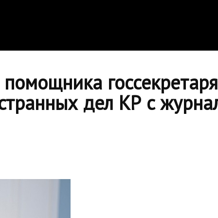
а помощника госсекретар
странных дел КР с журна