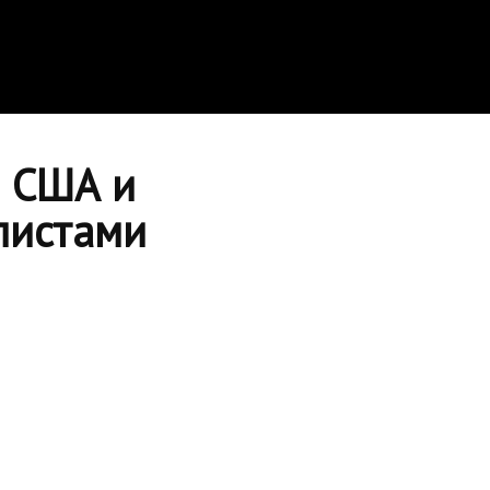
я США и
листами