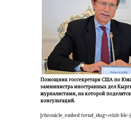
Помощник госсекретаря США по Южн
замминистра иностранных дел Кыргы
журналистами, на которой поделятс
консультаций.
[chronicle_embed trend_slug=»vizit-ble-