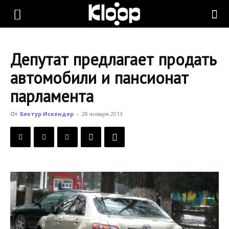
KLOOP.KG
Депутат предлагает продать
—
автомобили и пансионат
парламента
Новости
От
Бектур Искендер
-
28 января 2013
Кыргызстана