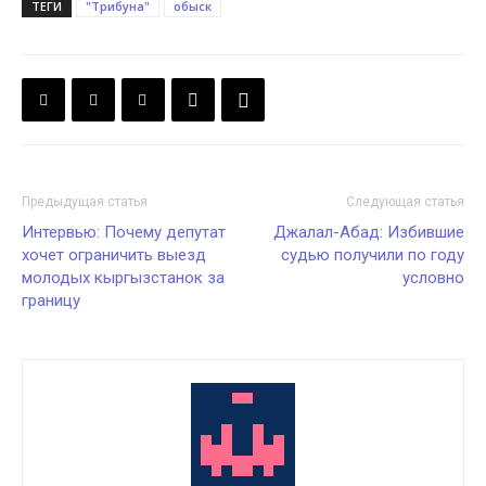
ТЕГИ
"Трибуна"
обыск
Предыдущая статья
Следующая статья
Интервью: Почему депутат
Джалал-Абад: Избившие
хочет ограничить выезд
судью получили по году
молодых кыргызстанок за
условно
границу