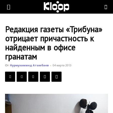
KLOOP.KG
Редакция газеты «Трибуна»
—
отрицает причастность к
найденным в офисе
Новости
гранатам
От
Нурмухаммед Атамбаев
-
04 марта 2013
Кыргызстана