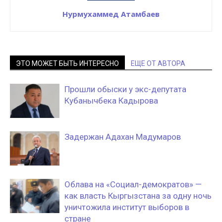
Нурмухаммед Атамбаев
ЭТО МОЖЕТ БЫТЬ ИНТЕРЕСНО
ЕЩЕ ОТ АВТОРА
Прошли обыски у экс-депутата
Кубанычбека Кадырова
Задержан Адахан Мадумаров
Облава на «Социал-демократов» —
как власть Кыргызстана за одну ночь
уничтожила институт выборов в
стране