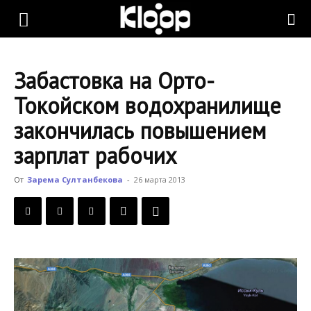
KLOOP.KG
Забастовка на Орто-
—
Токойском водохранилище
закончилась повышением
Новости
зарплат рабочих
От
Зарема Султанбекова
-
26 марта 2013
Кыргызстана