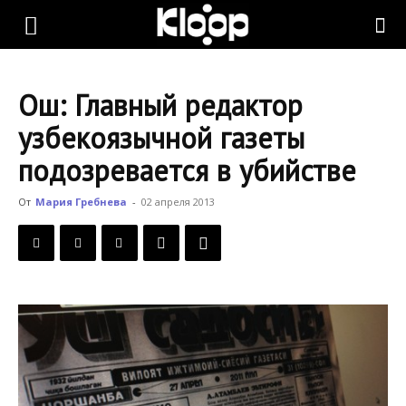
KLOOP.KG
Ош: Главный редактор
—
узбекоязычной газеты
подозревается в убийстве
Новости
От
Мария Гребнева
-
02 апреля 2013
Кыргызстана