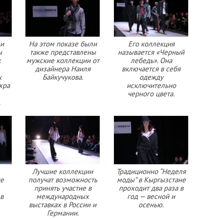
ли
На этом показе были
Его коллекция
ы
также представлены
называется «Черный
х
мужские коллекции от
лебедь». Она
дизайнера Наиля
включается в себя
к
Байкучукова.
одежду
хра
исключительно
черного цвета.
.
Лучшие коллекции
Традиционно “Неделя
ие
получат возможность
моды” в Кыргызстане
принять участие в
проходит два раза в
в
международных
год — весной и
выставках в России и
осенью.
Германии.