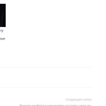
ту
рое
Следующая статья