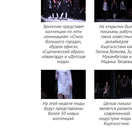
Зрителям представят
На открытии бы
коллекции по пяти
показаны работ
номинациям: «Стиль
таких известны
большого города»,
дизайнеров
«Будни офиса»,
Кыргызстана ка
«Сценический образ»,
Галина Бойкова, Зу
«Авангард» и «Детская
Мукамбетова и
мода».
Мадина Тапаева
На этой неделе моды
Целью показа
будут представлены
является развит
более 50 новых
современной
коллекций.
индустрии моды 
Кыргызстане.