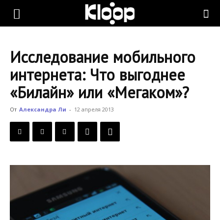
KLOOP.KG
Исследование мобильного
—
интернета: Что выгоднее
«Билайн» или «Мегаком»?
Новости
От
Александра Ли
-
12 апреля 2013
Кыргызстана