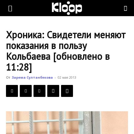
KLOOP.KG
Хроника: Свидетели меняют
—
показания в пользу
Кольбаева [обновлено в
Новости
11:28]
От
Зарема Султанбекова
-
02 мая 2013
Кыргызстана