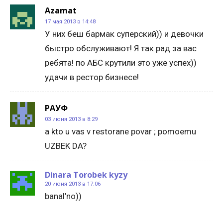
Azamat
17 мая 2013 в 14:48
У них беш бармак суперский)) и девочки
быстро обслуживают! Я так рад за вас
ребята! по АБС крутили это уже успех))
удачи в рестор бизнесе!
РАУФ
03 июня 2013 в 8:29
a kto u vas v restorane povar ; pomoemu
UZBEK DA?
Dinara Torobek kyzy
20 июня 2013 в 17:06
banal’no))