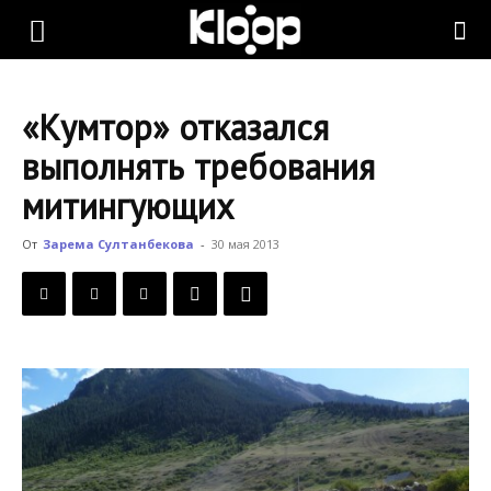
KLOOP.KG
«Кумтор» отказался
—
выполнять требования
митингующих
Новости
От
Зарема Султанбекова
-
30 мая 2013
Кыргызстана